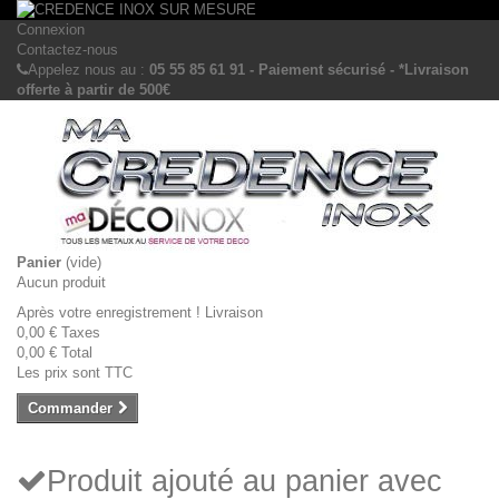
Connexion
Contactez-nous
Appelez nous au :
05 55 85 61 91 - Paiement sécurisé - *Livraison
offerte à partir de 500€
Panier
(vide)
Aucun produit
Après votre enregistrement !
Livraison
0,00 €
Taxes
0,00 €
Total
Les prix sont TTC
Commander
Produit ajouté au panier avec