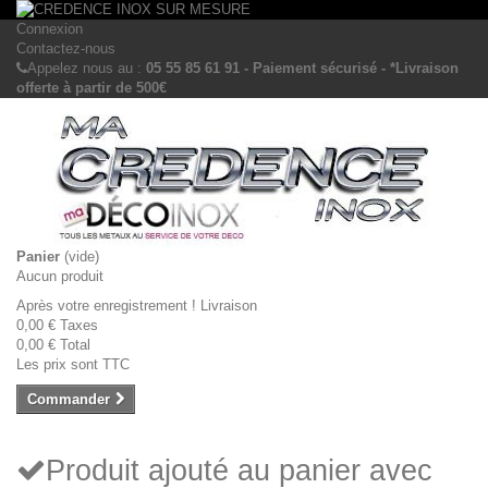
Connexion
Contactez-nous
Appelez nous au :
05 55 85 61 91 - Paiement sécurisé - *Livraison
offerte à partir de 500€
Panier
(vide)
Aucun produit
Après votre enregistrement !
Livraison
0,00 €
Taxes
0,00 €
Total
Les prix sont TTC
Commander
Produit ajouté au panier avec