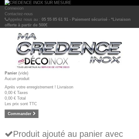
Connexion
Contactez-nous
Appelez nous au :
05 55 85 61 91 - Paiement sécurisé - *Livraison
offerte à partir de 500€
Panier
(vide)
Aucun produit
Après votre enregistrement !
Livraison
0,00 €
Taxes
0,00 €
Total
Les prix sont TTC
Commander
Produit ajouté au panier avec