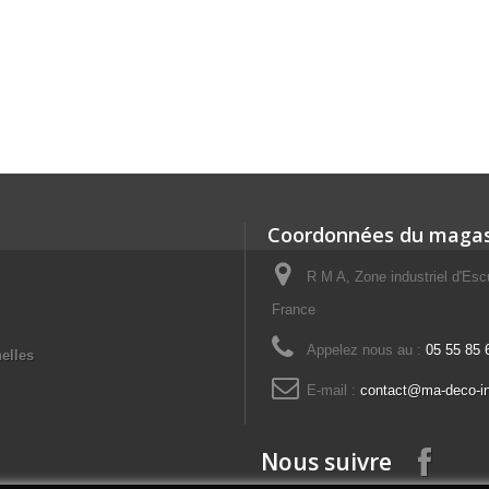
Coordonnées du magas
R M A, Zone industriel d'E
France
Appelez nous au :
05 55 85 
elles
E-mail :
contact@ma-deco-i
Nous suivre