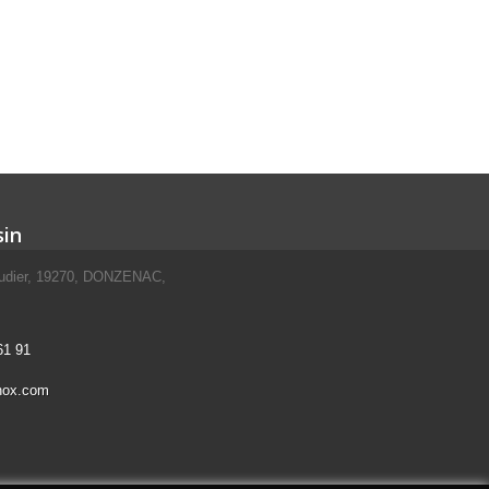
in
scudier, 19270, DONZENAC,
61 91
nox.com