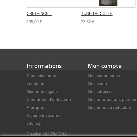
CREDENCE...
TUBE DE COLLE
105,00 €
23,62 €
Informations
Mon compte
Contactez-nous
Mes commandes
Livraison
Mes avoirs
Mentions légales
Mes adresses
Conditions d'utilisation
Mes informations personn
A propos
Mes bons de réduction
Paiement sécurisé
sitemap
Création MULTIMEDIA