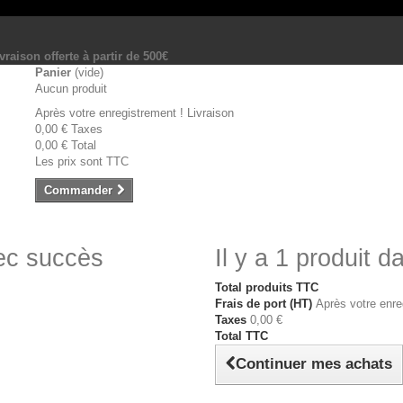
vraison offerte à partir de 500€
Panier
(vide)
Aucun produit
Après votre enregistrement !
Livraison
0,00 €
Taxes
0,00 €
Total
Les prix sont TTC
Commander
vec succès
Il y a 1 produit d
Total produits TTC
Frais de port (HT)
Après votre enre
Taxes
0,00 €
Total TTC
Continuer mes achats