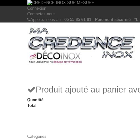
Connexion
Contactez-nous
Appelez nous au :
05 55 85 61 91 - Paiement sécurisé - *Li
Produit ajouté au panier a
Quantité
Total
Catégories