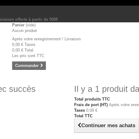
vraison offerte à partir de 500€
Panier
(vide)
Aucun produit
Après votre enregistrement !
Livraison
0,00 €
Taxes
0,00 €
Total
Les prix sont TTC
Commander
vec succès
Il y a 1 produit d
Total produits TTC
Frais de port (HT)
Après votre enre
Taxes
0,00 €
Total TTC
Continuer mes achats