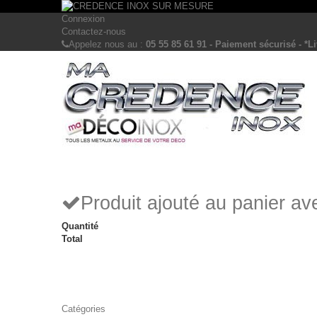
Connexion
Contactez-nous
Appelez nous au :
05 55 85 61 91 - Paiement sécurisé - *Li
Produit ajouté au panier a
Quantité
Total
Catégories