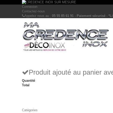
Connexion
Contactez-nous
Appelez nous au :
05 55 85 61 91 - Paiement sécurisé - *Li
Produit ajouté au panier a
Quantité
Total
Catégories