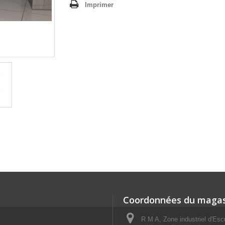
Imprimer
Coordonnées du magas
R M A, Zone industriel d'E