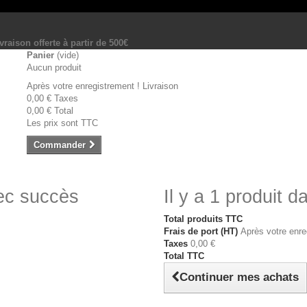
vraison offerte à partir de 500€
Panier
(vide)
Aucun produit
Après votre enregistrement !
Livraison
0,00 €
Taxes
0,00 €
Total
Les prix sont TTC
Commander
vec succès
Il y a 1 produit d
Total produits TTC
Frais de port (HT)
Après votre enre
Taxes
0,00 €
Total TTC
Continuer mes achats