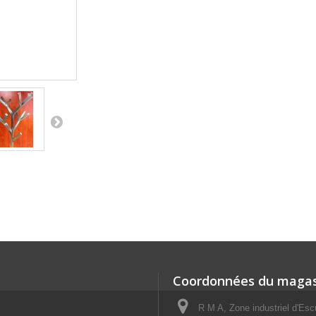
Coordonnées du magas
R M A, Zone industriel d'E