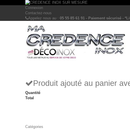
Connexion
Contactez-nous
Appelez nous au :
05 55 85 61 91 - Paiement sécurisé - *Li
Produit ajouté au panier a
Quantité
Total
Catégories